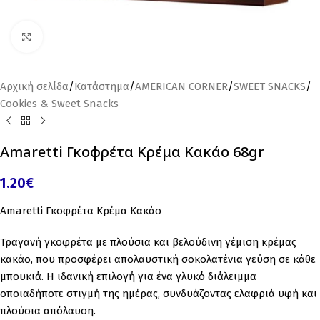
Click to enlarge
Αρχική σελίδα
/
Κατάστημα
/
AMERICAN CORNER
/
SWEET SNACKS
/
Cookies & Sweet Snacks
Amaretti Γκοφρέτα Κρέμα Κακάο 68gr
1.20
€
Amaretti Γκοφρέτα Κρέμα Κακάο
Τραγανή γκοφρέτα με πλούσια και βελούδινη γέμιση κρέμας
κακάο, που προσφέρει απολαυστική σοκολατένια γεύση σε κάθε
μπουκιά. Η ιδανική επιλογή για ένα γλυκό διάλειμμα
οποιαδήποτε στιγμή της ημέρας, συνδυάζοντας ελαφριά υφή και
πλούσια απόλαυση.