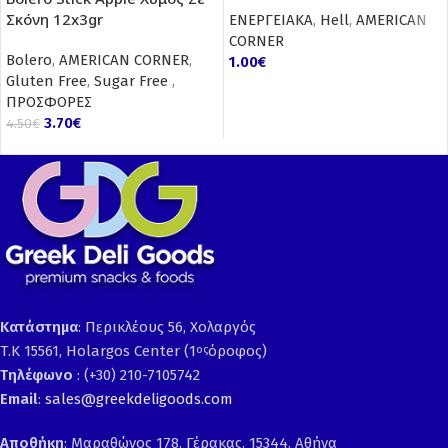
Σκόνη 12x3gr
ΕΝΕΡΓΕΙΑΚΑ
,
Hell
,
AMERICAN
CORNER
Bolero
,
AMERICAN CORNER
,
1.00
€
Gluten Free
,
Sugar Free
,
ΠΡΟΣΦΟΡΕΣ
3.70
€
4.50
€
Κατάστημα
: Περικλέους 56, Χολαργός
Τ.Κ 15561, Holargos Center (1
όροφος)
ος
Τηλέφωνο
: (+30) 210-7105742
Email
:
sales@greekdeligoods.com
Αποθήκη
: Μαραθώνος 178, Γέρακας, 15344, Αθήνα