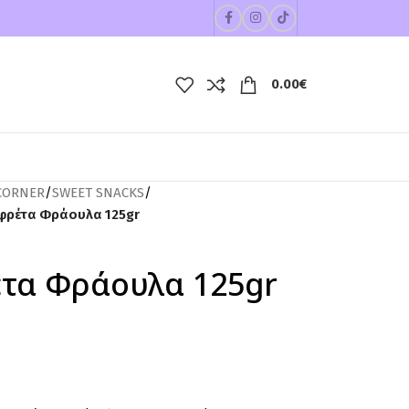
0.00
€
CORNER
/
SWEET SNACKS
/
οφρέτα Φράουλα 125gr
έτα Φράουλα 125gr