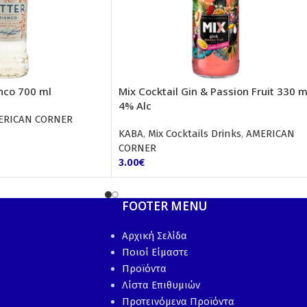
anco 700 ml
Mix Cocktail Gin & Passion Fruit 330 m
4% Alc
ERICAN CORNER
ΚΑΒΑ
,
Mix Cocktails Drinks
,
AMERICAN
CORNER
3.00
€
FOOTER MENU
Αρχική Σελίδα
Ποιοί Είμαστε
Προϊόντα
Λίστα Επιθυμιών
Προτεινόμενα Προϊόντα