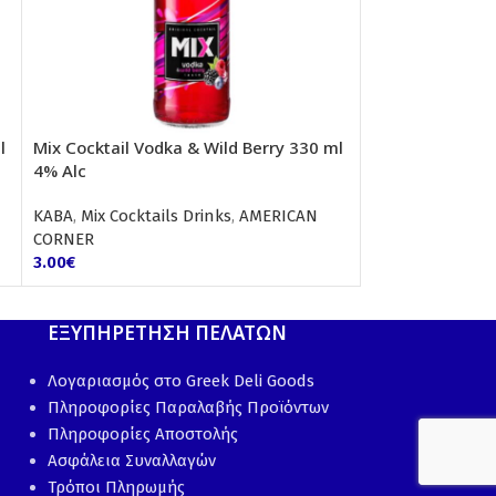
l
Mix Cocktail Vodka & Wild Berry 330 ml
Mtn Dew Citrus
4% Alc
AMERICAN CORN
ΚΑΒΑ
,
Mix Cocktails Drinks
,
AMERICAN
2.00
€
CORNER
3.00
€
ΕΞΥΠΗΡΕΤΗΣΗ ΠΕΛΑΤΩΝ
Λογαριασμός στο Greek Deli Goods
Πληροφορίες Παραλαβής Προϊόντων
Πληροφορίες Αποστολής
Ασφάλεια Συναλλαγών
Τρόποι Πληρωμής