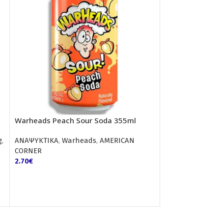
Warheads Peach Sour Soda 355ml
-23%
g
,
ΑΝΑΨΥΚΤΙΚΑ
,
Warheads
,
AMERICAN
Arizona Marvel
CORNER
Lime 473 ml
2.70
€
ΑΝΑΨΥΚΤΙΚΑ
,
Ar
CORNER
,
ΠΡΟΣΦ
3.30
€
4.30
€