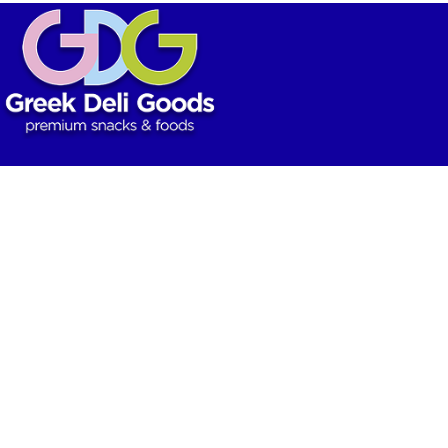
Κατάστημα
: Περικλέους 56, Χολαργός
Τ.Κ 15561, Holargos Center (1
όροφος)
ος
Τηλέφωνο
: (+30) 210-7105742
Email
:
sales@greekdeligoods.com
Αποθήκη
: Μαραθώνος 178, Γέρακας, 15344, Αθήνα
Τηλέφωνο
: (+30) 210-7101152
Email
:
sales@greekdeligoods.com
ΑΦΜ: 801462913 – ΔΟΥ: ΚΕΦΟΔΕ ΑΤΤΙΚΗΣ
ΓΕΜΗ 157387501000