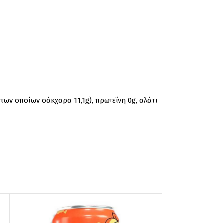
των οποίων σάκχαρα 11,1g), πρωτεΐνη 0g, αλάτι