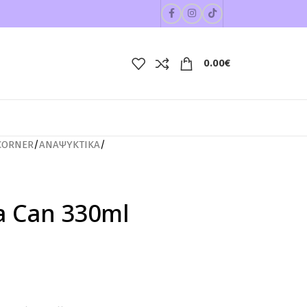
0.00
€
CORNER
/
ΑΝΑΨΥΚΤΙΚΑ
/
la Can 330ml