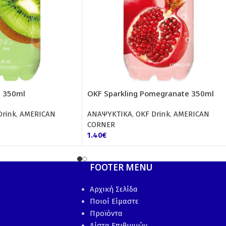
i 350ml
OKF Sparkling Pomegranate 350ml
Drink
,
AMERICAN
ΑΝΑΨΥΚΤΙΚΑ
,
OKF Drink
,
AMERICAN
CORNER
1.40
€
FOOTER MENU
Αρχική Σελίδα
Ποιοί Είμαστε
Προϊόντα
Λίστα Επιθυμιών