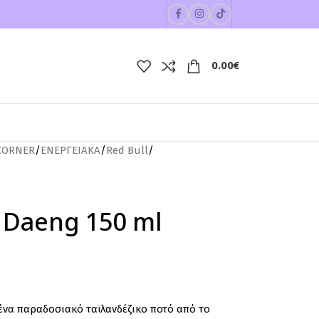
0.00
€
CORNER
/
ΕΝΕΡΓΕΙΑΚΑ
/
Red Bull
/
g Daeng 150 ml
ι ένα παραδοσιακό ταϊλανδέζικο ποτό από το