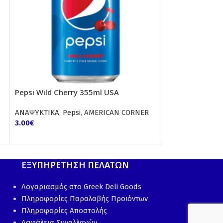
Pepsi Wild Cherry 355ml USA
Santaniol Spar
ΑΝΑΨΥΚΤΙΚΑ
,
Pepsi
,
AMERICAN CORNER
ΑΝΑΨΥΚΤΙΚΑ
,
Wa
3.00
€
AMERICAN CORN
3.40
€
ΕΞΥΠΗΡΕΤΗΣΗ ΠΕΛΑΤΩΝ
Λογαριασμός στο Greek Deli Goods
Πληροφορίες Παραλαβής Προϊόντων
Πληροφορίες Αποστολής
Ασφάλεια Συναλλαγών