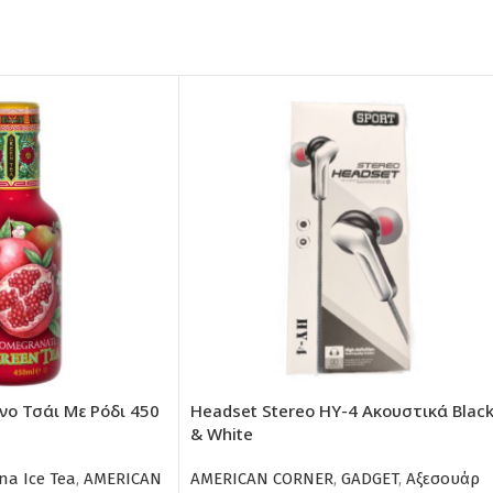
νο Τσάι Με Ρόδι 450
Headset Stereo HY-4 Ακουστικά Blac
& White
na Ice Tea
,
AMERICAN
AMERICAN CORNER
,
GADGET
,
Αξεσουάρ