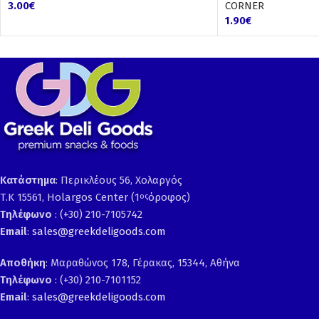
3.00
€
CORNER
1.90
€
Κατάστημα
: Περικλέους 56, Χολαργός
Τ.Κ 15561, Holargos Center (1
όροφος)
ος
Τηλέφωνο
: (+30) 210-7105742
Email
:
sales@greekdeligoods.com
Αποθήκη
: Μαραθώνος 178, Γέρακας, 15344, Αθήνα
Τηλέφωνο
: (+30) 210-7101152
Email
:
sales@greekdeligoods.com