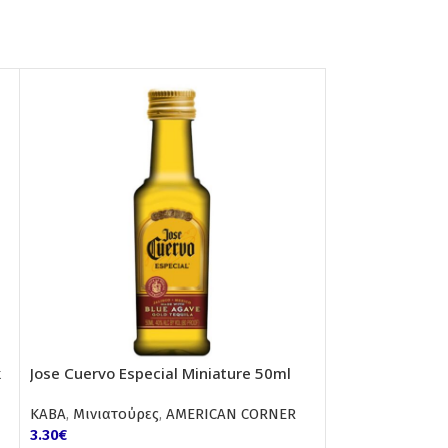
k
Jose Cuervo Especial Miniature 50ml
Mix Cocktail K
ΚΑΒΑ
,
Μινιατούρες
,
AMERICAN CORNER
ΚΑΒΑ
,
Mix Cockta
3.30
€
CORNER