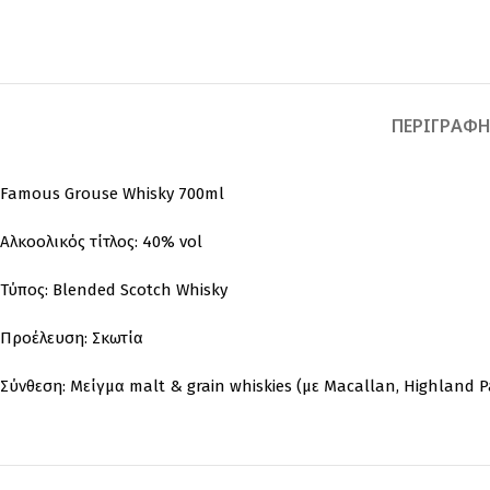
ΠΕΡΙΓΡΑΦ
Famous Grouse Whisky 700ml
Αλκοολικός
τίτλος:
40%
vol
Τύπος:
Blended
Scotch
Whisky
Προέλευση:
Σκωτία
Σύνθεση:
Μείγμα
malt &
grain
whiskies (
με
Macallan,
Highland
P