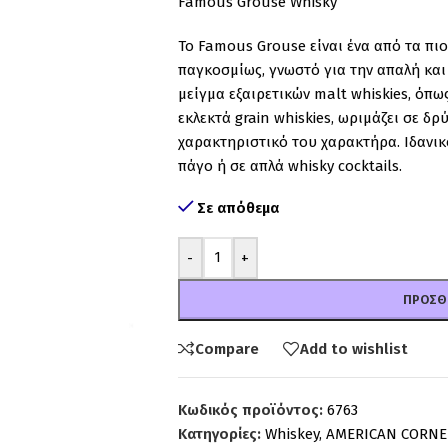
Famous Grouse Whisky
Το
Famous
Grouse
είναι
ένα
από
τα
πι
παγκοσμίως,
γνωστό
για
την
απαλή
κα
μείγμα
εξαιρετικών
malt
whiskies,
όπω
εκλεκτά
grain
whiskies,
ωριμάζει
σε
δρ
χαρακτηριστικό
του
χαρακτήρα.
Ιδανι
πάγο
ή
σε
απλά
whisky
cocktails.
Σε απόθεμα
-
+
ΠΡΟΣΘ
Compare
Add to wishlist
Κωδικός προϊόντος:
6763
Κατηγορίες:
Whiskey
,
AMERICAN CORNE