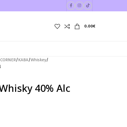
0.00
€
 CORNER
/
ΚΑΒΑ
/
Whiskey
/
l
Whisky 40% Alc