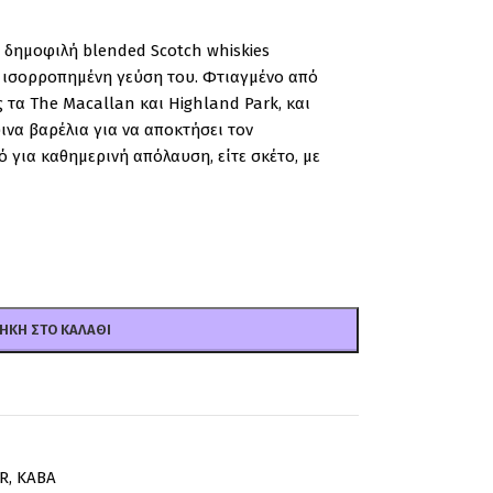
ο
δημοφιλή
blended
Scotch
whiskies
ι
ισορροπημένη
γεύση
του.
Φτιαγμένο
από
ς
τα
The
Macallan
και
Highland
Park
,
και
ύινα
βαρέλια
για
να
αποκτήσει
τον
κό
για
καθημερινή
απόλαυση,
είτε
σκέτο,
με
ΉΚΗ ΣΤΟ ΚΑΛΆΘΙ
R
,
ΚΑΒΑ