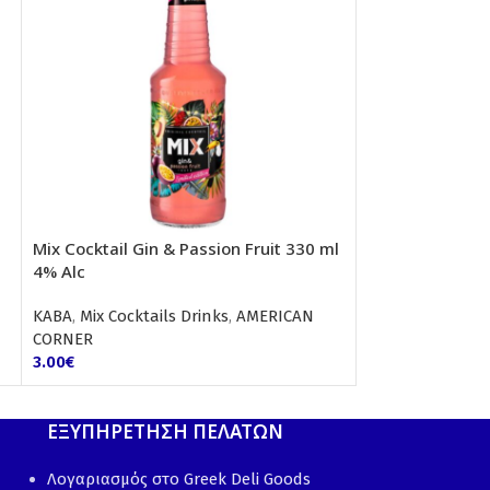
Mix Cocktail Gin & Passion Fruit 330 ml
Mix Cocktail Vo
4% Alc
4% Alc
ΚΑΒΑ
,
Mix Cocktails Drinks
,
AMERICAN
ΚΑΒΑ
,
Mix Cockta
CORNER
CORNER
3.00
€
3.00
€
ΕΞΥΠΗΡΕΤΗΣΗ ΠΕΛΑΤΩΝ
Λογαριασμός στο Greek Deli Goods