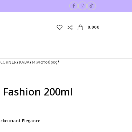
0.00
€
 CORNER
/
ΚΑΒΑ
/
Μινιατούρες
/
s Fashion 200ml
lackcurrant Elegance