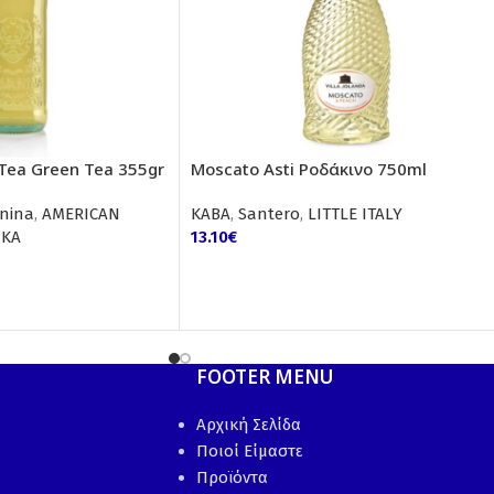
 Tea Green Tea 355gr
Moscato Asti Ροδάκινο 750ml
nina
,
AMERICAN
ΚΑΒΑ
,
Santero
,
LITTLE ITALY
ΙΚΑ
13.10
€
FOOTER MENU
Αρχική Σελίδα
Ποιοί Είμαστε
Προϊόντα