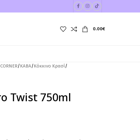
0.00
€
 CORNER
/
ΚΑΒΑ
/
Κόκκινο Κρασί
/
ro Twist 750ml