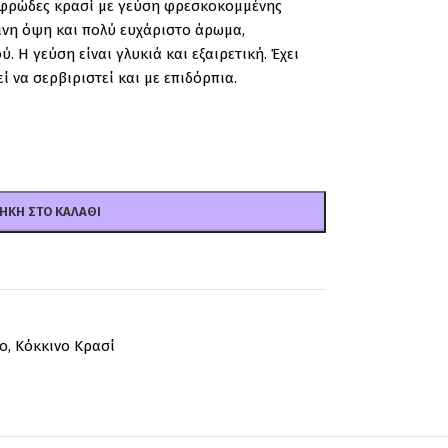
 αφρώδες κρασί με γεύση φρεσκοκομμένης
ινη όψη και πολύ ευχάριστο άρωμα,
. Η γεύση είναι γλυκιά και εξαιρετική. Έχει
ί να σερβιριστεί και με επιδόρπια.
ΉΚΗ ΣΤΟ ΚΑΛΆΘΙ
o
,
Κόκκινο Κρασί