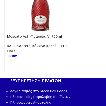
Moscato Asti Φράουλα VJ 750ml
Prosecco Villa 
ΚΑΒΑ
,
Santero
,
Κόκκινο Κρασί
,
LITTLE
ΚΑΒΑ
,
Santero
,
ITALY
Μινιατούρες
,
LI
13.10
€
4.00
€
ΕΞΥΠΗΡΕΤΗΣΗ ΠΕΛΑΤΩΝ
Λογαριασμός στο Greek Deli Goods
Πληροφορίες Παραλαβής Προϊόντων
Πληροφορίες Αποστολής