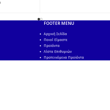
ά
FOOTER MENU
Αρχική Σελίδα
Ποιοί Είμαστε
Προϊόντα
Λίστα Επιθυμιών
Προτεινόμενα Προϊόντα
Επικοινωνία
Ακολουθήστε μας: