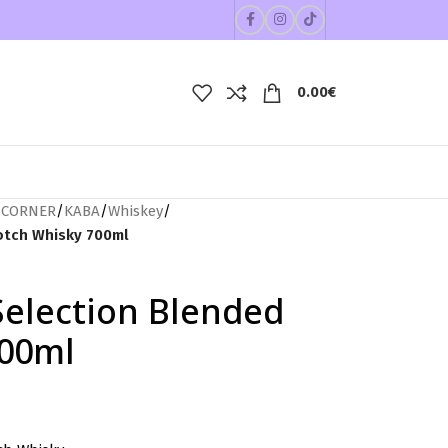
0.00
€
 CORNER
/
ΚΑΒΑ
/
Whiskey
/
otch Whisky 700ml
election Blended
700ml