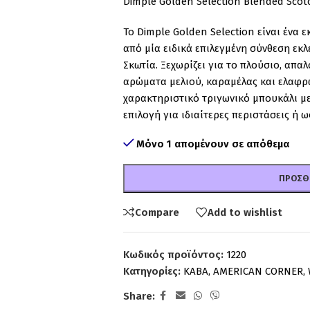
Dimple Golden Selection Blended Scot
Το Dimple Golden Selection είναι ένα 
από μία ειδικά επιλεγμένη σύνθεση εκλε
Σκωτία. Ξεχωρίζει για το πλούσιο, απα
αρώματα μελιού, καραμέλας και ελαφρ
χαρακτηριστικό τριγωνικό μπουκάλι με τ
επιλογή για ιδιαίτερες περιστάσεις ή ω
Μόνο 1 απομένουν σε απόθεμα
ΠΡΟΣΘ
Compare
Add to wishlist
Κωδικός προϊόντος:
1220
Κατηγορίες:
ΚΑΒΑ
,
AMERICAN CORNER
,
Share: