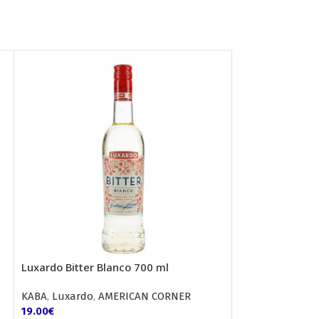
Luxardo Bitter Blanco 700 ml
Mix cocktail V
ml 4% Alc
ΚΑΒΑ
,
Luxardo
,
AMERICAN CORNER
19.00
€
ΚΑΒΑ
,
Mix Cockta