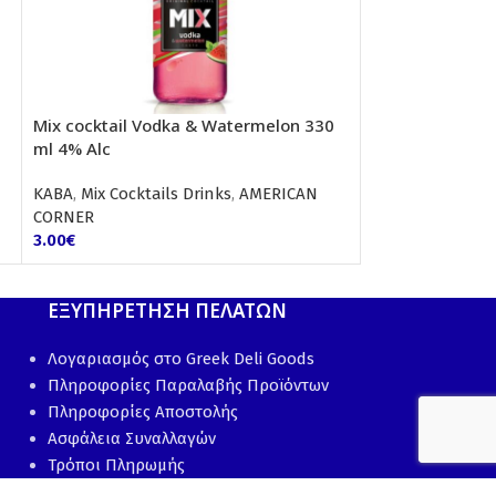
Mix cocktail Vodka & Watermelon 330
Mix Cocktail Vo
ml 4% Alc
4% Alc
ΚΑΒΑ
,
Mix Cocktails Drinks
,
AMERICAN
ΚΑΒΑ
,
Mix Cockta
CORNER
CORNER
3.00
€
3.00
€
ΕΞΥΠΗΡΕΤΗΣΗ ΠΕΛΑΤΩΝ
Λογαριασμός στο Greek Deli Goods
Πληροφορίες Παραλαβής Προϊόντων
Πληροφορίες Αποστολής
Ασφάλεια Συναλλαγών
Τρόποι Πληρωμής
Πολιτική Επιστροφής Προϊόντων