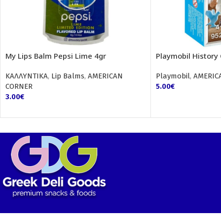
My Lips Balm Pepsi Lime 4gr
Playmobil History
ΚΑΛΛΥΝΤΙΚΑ
,
Lip Balms
,
AMERICAN
Playmobil
,
AMERIC
CORNER
5.00
€
3.00
€
Κατάστημα
: Περικλέους 56, Χολαργός