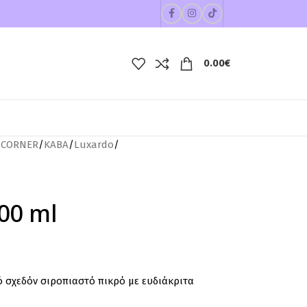
0.00
€
 CORNER
/
ΚΑΒΑ
/
Luxardo
/
00 ml
κό σχεδόν σιροπιαστό πικρό με ευδιάκριτα