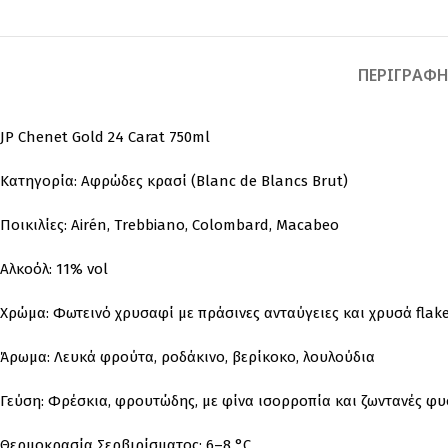
ΠΕΡΙΓΡΑΦ
JP Chenet Gold 24 Carat 750ml
Κατηγορία: Αφρώδες κρασί (Blanc de Blancs Brut)
Ποικιλίες: Airén, Trebbiano, Colombard, Macabeo
Αλκοόλ: 11% vol
Χρώμα: Φωτεινό χρυσαφί με πράσινες ανταύγειες και χρυσά flak
Άρωμα: Λευκά φρούτα, ροδάκινο, βερίκοκο, λουλούδια
Γεύση: Φρέσκια, φρουτώδης, με φίνα ισορροπία και ζωντανές φυ
Θερμοκρασία Σερβιρίσματος: 6–8 °C