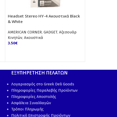
Headset Stereo HY-4 Ακουστικά Black
Jose Cuervo Esp
& White
ΚΑΒΑ
,
Μινιατού
AMERICAN CORNER
,
GADGET
,
Αξεσουάρ
3.30
€
Κινητών
,
Ακουστικά
3.50
€
ΕΞΥΠΗΡΕΤΗΣΗ ΠΕΛΑΤΩΝ
Λογαριασμός στο Greek Deli Goods
Πληροφορίες Παραλαβής Προϊόντων
Πληροφορίες Αποστολής
Ασφάλεια Συναλλαγών
Τρόποι Πληρωμής
Πολιτική Επιστροφής Προϊόντων