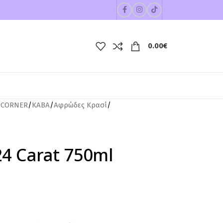
0.00
€
 CORNER
/
ΚΑΒΑ
/
Αφρώδες Κρασί
/
24 Carat 750ml