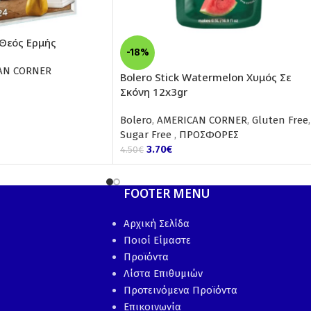
 Θεός Ερμής
-18%
AN CORNER
Bolero Stick Watermelon Χυμός Σε
Σκόνη 12x3gr
Bolero
,
AMERICAN CORNER
,
Gluten Free
,
Sugar Free
,
ΠΡΟΣΦΟΡΕΣ
3.70
€
4.50
€
FOOTER MENU
Αρχική Σελίδα
Ποιοί Είμαστε
Προϊόντα
Λίστα Επιθυμιών
Προτεινόμενα Προϊόντα
Επικοινωνία