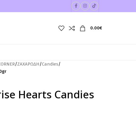
0.00
€
CORNER
/
ΖΑΧΑΡΩΔΗ
/
Candies
/
0gr
rise Hearts Candies