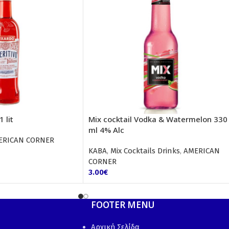
 lit
Mix cocktail Vodka & Watermelon 330
ml 4% Alc
ERICAN CORNER
ΚΑΒΑ
,
Mix Cocktails Drinks
,
AMERICAN
CORNER
3.00
€
FOOTER MENU
Αρχική Σελίδα