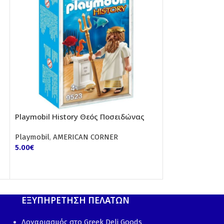
Playmobil History Θεός Ποσειδώνας
Playmobil Sp.P
Playmobil
,
AMERICAN CORNER
Playmobil
,
AMER
5.00
€
5.00
€
ΕΞΥΠΗΡΕΤΗΣΗ ΠΕΛΑΤΩΝ
Λογαριασμός στο Greek Deli Goods