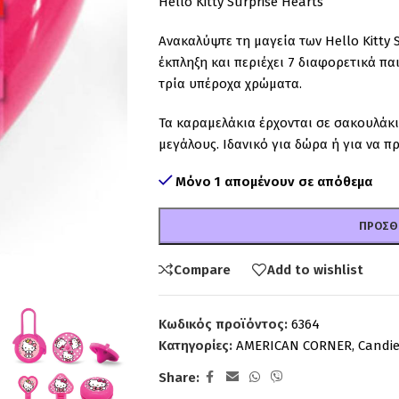
Hello Kitty Surprise Hearts
Ανακαλύψτε τη μαγεία των Hello Kitty 
έκπληξη και περιέχει 7 διαφορετικά πα
τρία υπέροχα χρώματα.
Τα καραμελάκια έρχονται σε σακουλάκι
μεγάλους. Ιδανικό για δώρα ή για να π
Μόνο 1 απομένουν σε απόθεμα
ΠΡΟΣΘ
Compare
Add to wishlist
Κωδικός προϊόντος:
6364
Κατηγορίες:
AMERICAN CORNER
,
Candi
Share: