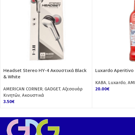
Headset Stereo HY-4 Ακουστικά Black
Luxardo Aperitivo 1
& White
ΚΑΒΑ
,
Luxardo
,
AM
AMERICAN CORNER
,
GADGET
,
Αξεσουάρ
20.00
€
Κινητών
,
Ακουστικά
3.50
€