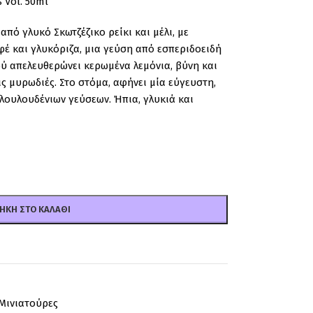
 Vol. 50ml
ό γλυκό Σκωτζέζικο ρείκι και μέλι, με
φέ και γλυκόριζα, μια γεύση από εσπεριδοειδή
ύ απελευθερώνει κερωμένα λεμόνια, βύνη και
ς μυρωδιές. Στο στόμα, αφήνει μία εύγευστη,
 λουλουδένιων γεύσεων. Ήπια, γλυκιά και
ΉΚΗ ΣΤΟ ΚΑΛΆΘΙ
Μινιατούρες