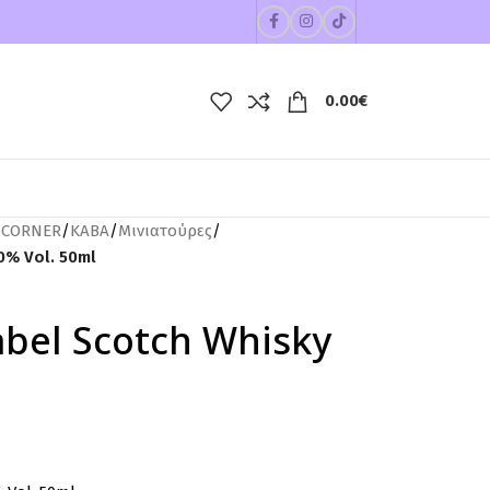
0.00
€
 CORNER
/
ΚΑΒΑ
/
Μινιατούρες
/
0% Vol. 50ml
bel Scotch Whisky