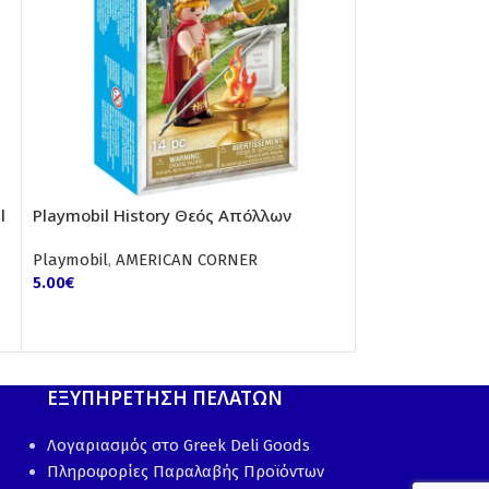
l
Playmobil History Θεός Απόλλων
Playmobil Sp.P
Playmobil
,
AMERICAN CORNER
Playmobil
,
AMER
5.00
€
5.00
€
ΕΞΥΠΗΡΕΤΗΣΗ ΠΕΛΑΤΩΝ
Λογαριασμός στο Greek Deli Goods
Πληροφορίες Παραλαβής Προϊόντων