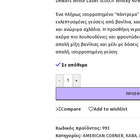
Dewars White Label Scotch Whisky 40%
Ένα πλήρως ισορροπημένο “πάντρεμα” απ
εκλεπτυσμένες γεύσεις από βανίλια, κα
και ανώριμα αχλάδια. Η προσθήκη νερο
ακόμα πιο λουλουδένιες και φρουτώδει
απαλή μίξη βανίλιας και μέλι με δόσεις
απαλή, ισορροπημένη γεύση.
Σε απόθεμα
-
+
ΠΡΟΣΘ
Compare
Add to wishlist
Κωδικός προϊόντος:
993
Κατηγορίες:
AMERICAN CORNER
,
ΚΑΒΑ
,