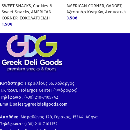
SWEET SNACKS
,
Cookies &
AMERICAN CORNER
,
GADGET
,
Sweet Snacks
,
AMERICAN
Αξεσουάρ Κινητών
,
Ακουστικά
CORNER
,
ΣΟΚΟΛΑΤΟΕΙΔΗ
3.50
€
1.50
€
Κατάστημα
: Περικλέους 56, Χολαργός
Τ.Κ 15561, Holargos Center (1
όροφος)
ος
Τηλέφωνο
: (+30) 210-7105742
Email
:
sales@greekdeligoods.com
Αποθήκη
: Μαραθώνος 178, Γέρακας, 15344, Αθήνα
Τηλέφωνο
: (+30) 210-7101152