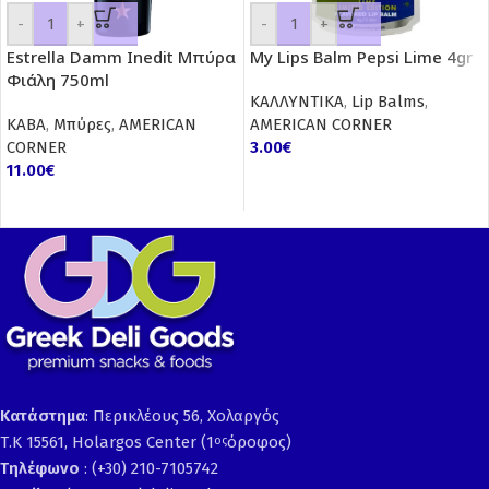
-
+
-
+
Estrella Damm Inedit Μπύρα
My Lips Balm Pepsi Lime 4gr
Φιάλη 750ml
ΚΑΛΛΥΝΤΙΚΑ
,
Lip Balms
,
ΚΑΒΑ
,
Μπύρες
,
AMERICAN
AMERICAN CORNER
CORNER
3.00
€
11.00
€
Κατάστημα
: Περικλέους 56, Χολαργός
Τ.Κ 15561, Holargos Center (1
όροφος)
ος
Τηλέφωνο
: (+30) 210-7105742